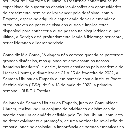
seu valor de uma forma humilde; a Resiliência concretiza-se na
capacidade de superar os obstáculos-desafios em oportunidades
de crescimento, sem se deixar vencer pelo desânimo; com a
Empatia, espera-se adquirir a capacidade de ver e entender o
outro, através do ponto de vista dos outros e implica estar
disponível para conhecer a outra pessoa na singularidade e, por
último, o Serviço está profundamente ligado à liderança servidora,
servir liderando e liderar servindo.
Como diz Mia Couto, “A viagem não começa quando se percorrem
grandes distâncias, mas quando se atravessam as nossas
fronteiras interiores”, e assim, fomos desafiados pela Academia de
Líderes Ubuntu, a dinamizar de 21 a 25 de fevereiro de 2022, a
Semana Ubuntu da Empatia e, em parceria com o Instituto Padre
António Vieira (IPAV), de 9 a 13 de maio de 2022, a primeira
semana UBUNTU Escolas.
Ao longo da Semana Ubuntu da Empatia, junto da Comunidade
Ubuntu, realizou-se um conjunto de atividades e dinâmicas de
acordo com um calendário definido pela Equipa Ubuntu, com vista
ao desenvolvimento e promoção, de uma verdadeira revolução de
empatia, onde se assinalou a importância de sermos empáticos no