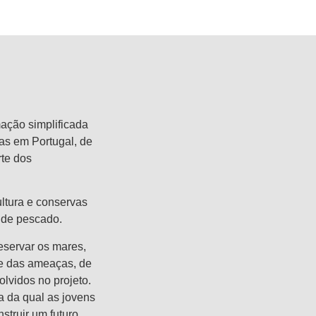
mação simplificada
as em Portugal, de
te dos
ltura e conservas
 de pescado.
eservar os mares,
te das ameaças, de
lvidos no projeto.
a da qual as jovens
struir um futuro