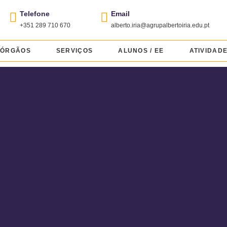
Telefone
Email
+351 289 710 670
alberto.iria@agrupalbertoiria.edu.pt
ÓRGÃOS
SERVIÇOS
ALUNOS / EE
ATIVIDAD