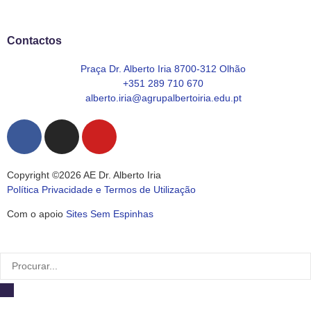
Contactos
Praça Dr. Alberto Iria 8700-312 Olhão
+351 289 710 670
alberto.iria@agrupalbertoiria.edu.pt
Copyright ©2026 AE Dr. Alberto Iria
Política Privacidade e Termos de Utilização
Com o apoio
Sites Sem Espinhas