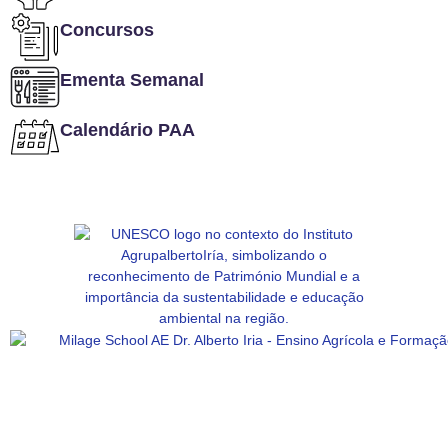
Concursos
Ementa Semanal
Calendário PAA