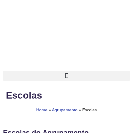
Escolas
Home
»
Agrupamento
»
Escolas
Escolas do Agrupamento