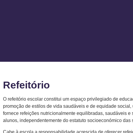
Refeitório
O refeitório escolar constitui um espaço privilegiado de educ
promoção de estilos de vida saudáveis e de equidade social,
fornece refeições nutricionalmente equilibradas, saudáveis e
alunos, independentemente do estatuto socioeconómico das s
Cabe à escola a responsabilidade acrescida de oferecer refe