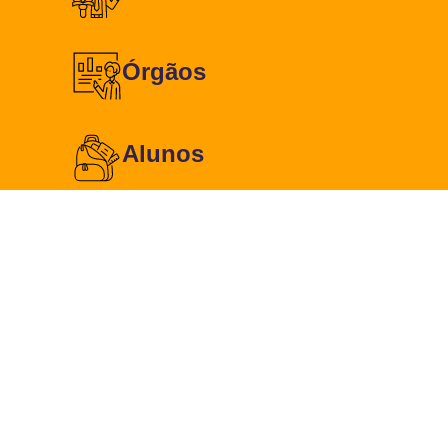
Órgãos
Alunos
Ementa Semanal