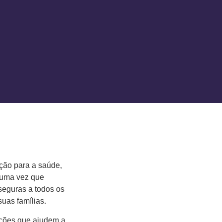
ação para a saúde,
 uma vez que
 seguras a todos os
uas famílias.
ições que ajudem a