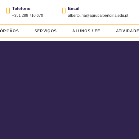
Telefone
Email
+351 289 710 670
alberto.iria@agrupalbertoiria.edu.pt
ÓRGÃOS
SERVIÇOS
ALUNOS / EE
ATIVIDAD