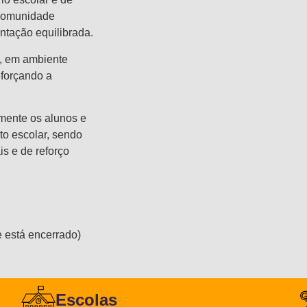
 comunidade
ntação equilibrada.
a, em ambiente
eforçando a
lmente os alunos e
to escolar, sendo
s e de reforço
de está encerrado)
Escolas