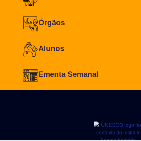
Órgãos
Alunos
Ementa Semanal