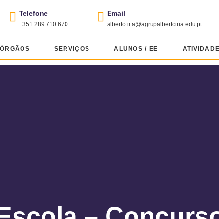
Telefone
Email
+351 289 710 670
alberto.iria@agrupalbertoiria.edu.pt
ÓRGÃOS
SERVIÇOS
ALUNOS / EE
ATIVIDAD
Escola – Concurs