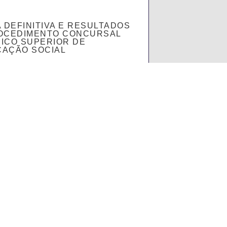
A DEFINITIVA E RESULTADOS
OCEDIMENTO CONCURSAL
ICO SUPERIOR DE
AÇÃO SOCIAL
 MAIS
Projeto Educativo
Documentos
Concursos