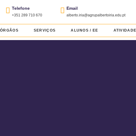
Telefone
Email
+351 289 710 670
alberto.iria@agrupalbertoiria.edu.pt
ÓRGÃOS
SERVIÇOS
ALUNOS / EE
ATIVIDAD