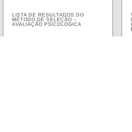
LISTA DE RESULTADOS DO
MÉTODO DE SELEÇÃO –
AVALIAÇÃO PSICOLÓGICA
SABER MAIS
Patrono
Órgãos
Alunos