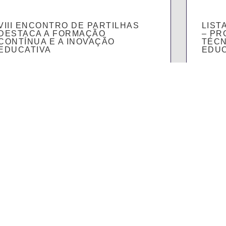
VIII ENCONTRO DE PARTILHAS
LIST
DESTACA A FORMAÇÃO
– PR
CONTÍNUA E A INOVAÇÃO
TÉCN
EDUCATIVA
EDUC
SABER MAIS
SABER
Escolas
Serviços
Atividades