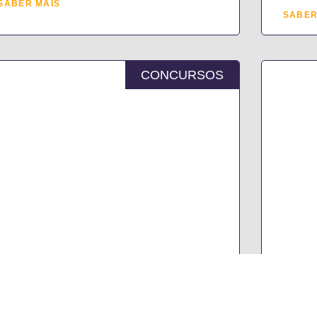
SABER MAIS
SABER
CONCURSOS
LISTA DE RESULTADOS DO
VIII
MÉTODO DE SELEÇÃO –
DEST
AVALIAÇÃO PSICOLÓGICA
CONT
EDUC