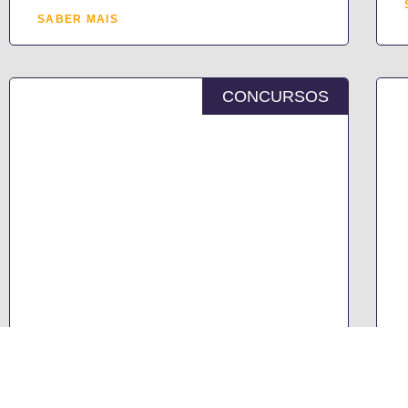
SABER MAIS
CONCURSOS
PROJETO DE LISTA UNITÁRIA DE
ORDENAÇÃO PROVISÓRIA DE
CANDIDATOS
ADMITIDOS/EXCLUÍDOS