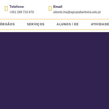
Telefone
Email
+351 289 710 670
alberto.iria@agrupalbertoiria.edu.pt
ÓRGÃOS
SERVIÇOS
ALUNOS / EE
ATIVIDAD