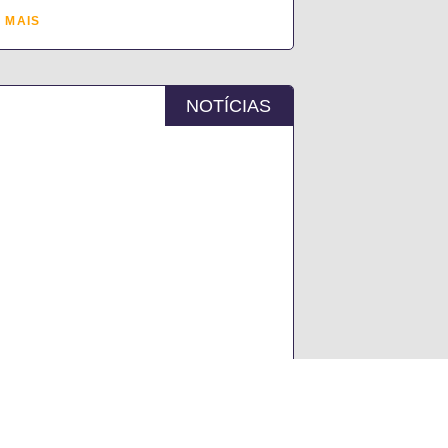
 MAIS
NOTÍCIAS
 ENCONTRO DE PARTILHAS
ACA A FORMAÇÃO
ÍNUA E A INOVAÇÃO
ATIVA