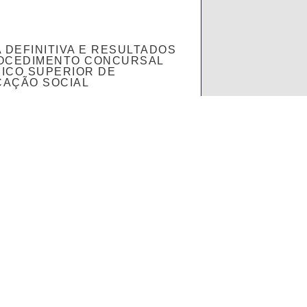
A DEFINITIVA E RESULTADOS
OCEDIMENTO CONCURSAL
ICO SUPERIOR DE
AÇÃO SOCIAL
 MAIS
Projeto Educativo
Documentos
Concursos