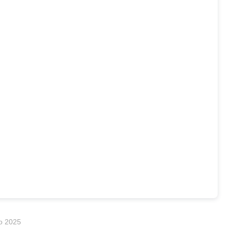
bservação Noturna para a comunidade escolar. Contamos
Feirinha dinamizada por algumas turmas.
o 2025