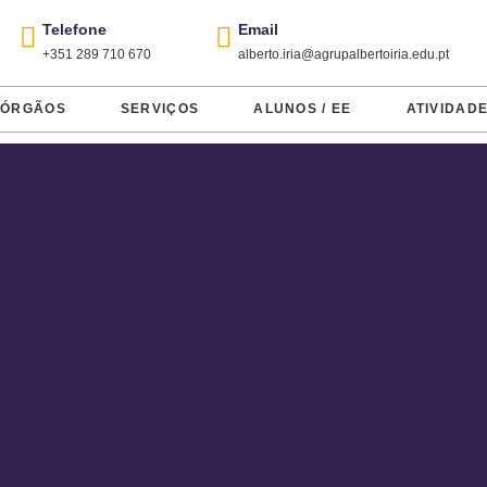
Telefone
Email
+351 289 710 670
alberto.iria@agrupalbertoiria.edu.pt
ÓRGÃOS
SERVIÇOS
ALUNOS / EE
ATIVIDAD